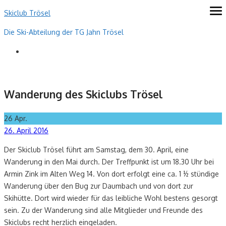
Skip
Skiclub Trösel
ope
me
to
Die Ski-Abteilung der TG Jahn Trösel
content
Wanderung des Skiclubs Trösel
26
Apr.
Posted
26. April 2016
on
Der Skiclub Trösel führt am Samstag, dem 30. April, eine
Wanderung in den Mai durch. Der Treffpunkt ist um 18.30 Uhr bei
Armin Zink im Alten Weg 14. Von dort erfolgt eine ca. 1 ½ stündige
Wanderung über den Bug zur Daumbach und von dort zur
Skihütte. Dort wird wieder für das leibliche Wohl bestens gesorgt
sein. Zu der Wanderung sind alle Mitglieder und Freunde des
Skiclubs recht herzlich eingeladen.