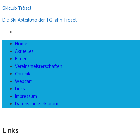
Skip
Skiclub Trösel
to
Die Ski-Abteilung der TG Jahn Trösel
content
Home
Aktuelles
Bilder
Vereinsmeisterschaften
Chronik
Webcam
Links
Impressum
Datenschutzerklärung
Links