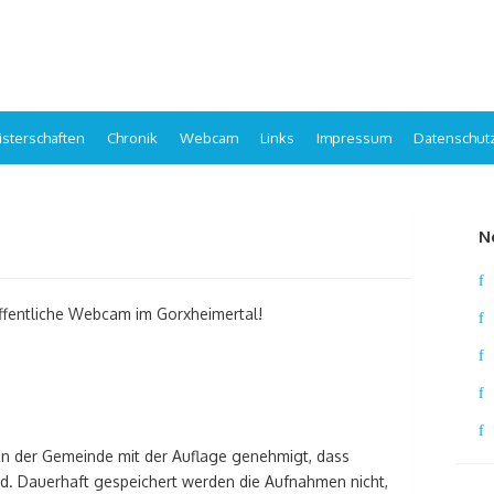
sterschaften
Chronik
Webcam
Links
Impressum
Datenschut
N
 öffentliche Webcam im Gorxheimertal!
on der Gemeinde mit der Auflage genehmigt, dass
nd. Dauerhaft gespeichert werden die Aufnahmen nicht,