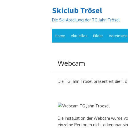
Skip
Skiclub Trösel
to
content
Die Ski-Abteilung der TG Jahn Trösel
Home
Aktuelles
Bilder
Vereinsmei
Webcam
Die TG Jahn Trösel präsentiert die 1.
Die Installation der Webcam wurde v
einzelne Personen nicht erkennbar si