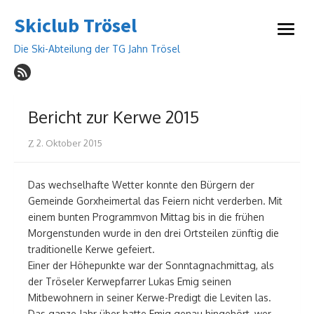
Skip
Skiclub Trösel
to
open
content
menu
Die Ski-Abteilung der TG Jahn Trösel
Bericht zur Kerwe 2015
Posted
2. Oktober 2015
on
Das wechselhafte Wetter konnte den Bürgern der
Gemeinde Gorxheimertal das Feiern nicht verderben. Mit
einem bunten Programmvon Mittag bis in die frühen
Morgenstunden wurde in den drei Ortsteilen zünftig die
traditionelle Kerwe gefeiert.
Einer der Höhepunkte war der Sonntagnachmittag, als
der Tröseler Kerwepfarrer Lukas Emig seinen
Mitbewohnern in seiner Kerwe-Predigt die Leviten las.
Das ganze Jahr über hatte Emig genau hingehört, wer