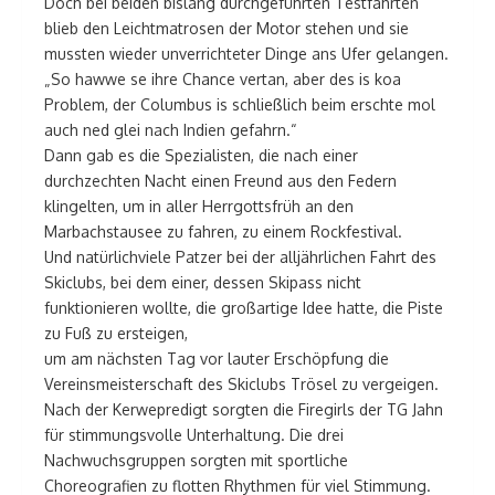
Doch bei beiden bislang durchgeführten Testfahrten
blieb den Leichtmatrosen der Motor stehen und sie
mussten wieder unverrichteter Dinge ans Ufer gelangen.
„So hawwe se ihre Chance vertan, aber des is koa
Problem, der Columbus is schließlich beim erschte mol
auch ned glei nach Indien gefahrn.“
Dann gab es die Spezialisten, die nach einer
durchzechten Nacht einen Freund aus den Federn
klingelten, um in aller Herrgottsfrüh an den
Marbachstausee zu fahren, zu einem Rockfestival.
Und natürlichviele Patzer bei der alljährlichen Fahrt des
Skiclubs, bei dem einer, dessen Skipass nicht
funktionieren wollte, die großartige Idee hatte, die Piste
zu Fuß zu ersteigen,
um am nächsten Tag vor lauter Erschöpfung die
Vereinsmeisterschaft des Skiclubs Trösel zu vergeigen.
Nach der Kerwepredigt sorgten die Firegirls der TG Jahn
für stimmungsvolle Unterhaltung. Die drei
Nachwuchsgruppen sorgten mit sportliche
Choreografien zu flotten Rhythmen für viel Stimmung.